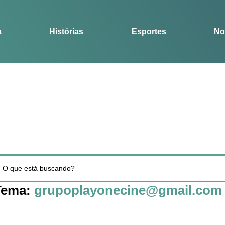
Notícias
Guia
a
Histórias
Esportes
No
Tema:
grupoplayonecine@gmail.com