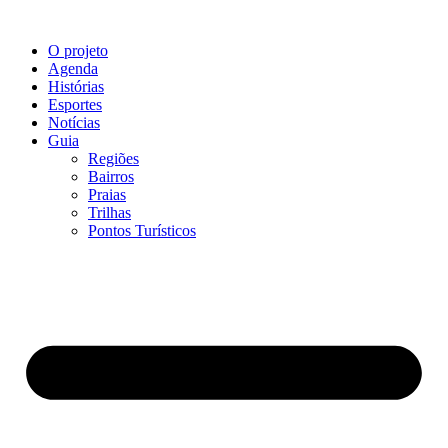
Ir
para
O projeto
o
Agenda
conteúdo
Histórias
Esportes
Notícias
Guia
Regiões
Bairros
Praias
Trilhas
Pontos Turísticos