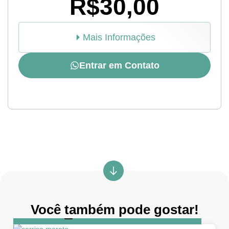
R$30,00
Mais Informações
Entrar em Contato
Você também pode gostar!
DIA
5 de abril de 2026