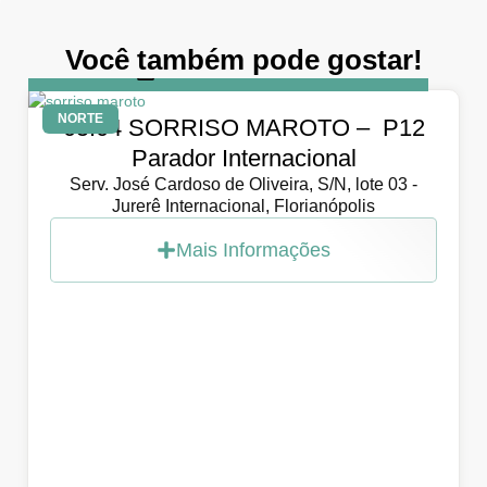
Você também pode gostar!
DIA
5 de abril de 2026
NORTE
05.04 SORRISO MAROTO – P12
Parador Internacional
Serv. José Cardoso de Oliveira, S/N, lote 03 -
Jurerê Internacional, Florianópolis
Mais Informações