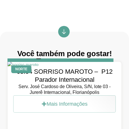
Você também pode gostar!
DIA
5 de abril de 2026
NORTE
05.04 SORRISO MAROTO – P12
Parador Internacional
Serv. José Cardoso de Oliveira, S/N, lote 03 -
Jurerê Internacional, Florianópolis
Mais Informações