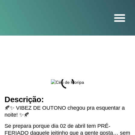
O projeto
Descrição:
🍂✨ VIBEZ DE OUTONO chegou pra esquentar a
noite! ✨🍂
Se prepara porque dia 02 de abril tem PRÉ-
FERIADO daquele jeitinho que a gente gosta… sem