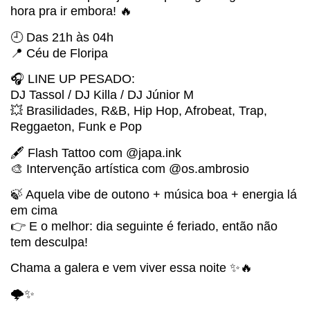
hora pra ir embora! 🔥
🕘 Das 21h às 04h
📍 Céu de Floripa
🎧 LINE UP PESADO:
DJ Tassol / DJ Killa / DJ Júnior M
💥 Brasilidades, R&B, Hip Hop, Afrobeat, Trap,
Reggaeton, Funk e Pop
🖋️ Flash Tattoo com @japa.ink
🎨 Intervenção artística com @os.ambrosio
🍃 Aquela vibe de outono + música boa + energia lá
em cima
👉 E o melhor: dia seguinte é feriado, então não
tem desculpa!
Chama a galera e vem viver essa noite ✨🔥
🌩️✨