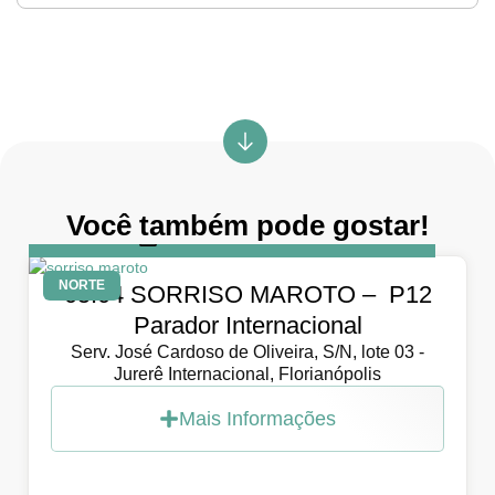
Você também pode gostar!
DIA
5 de abril de 2026
NORTE
05.04 SORRISO MAROTO – P12
Parador Internacional
Serv. José Cardoso de Oliveira, S/N, lote 03 -
Jurerê Internacional, Florianópolis
Mais Informações