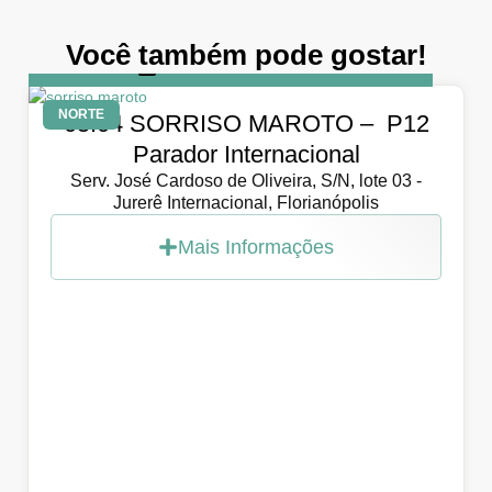
Você também pode gostar!
DIA
5 de abril de 2026
NORTE
05.04 SORRISO MAROTO – P12
Parador Internacional
Serv. José Cardoso de Oliveira, S/N, lote 03 -
Jurerê Internacional, Florianópolis
Mais Informações