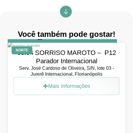
Você também pode gostar!
DIA
5 de abril de 2026
NORTE
05.04 SORRISO MAROTO – P12
Parador Internacional
Serv. José Cardoso de Oliveira, S/N, lote 03 -
Jurerê Internacional, Florianópolis
Mais Informações