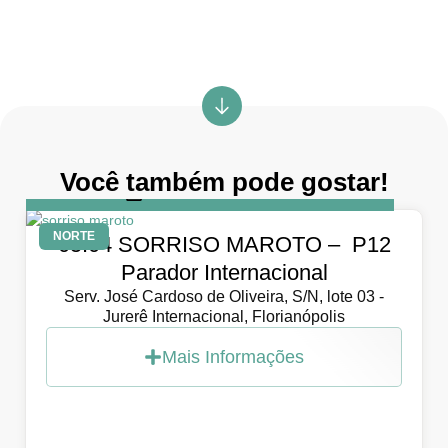
Você também pode gostar!
DIA
5 de abril de 2026
NORTE
05.04 SORRISO MAROTO – P12
Parador Internacional
Serv. José Cardoso de Oliveira, S/N, lote 03 -
Jurerê Internacional, Florianópolis
Mais Informações