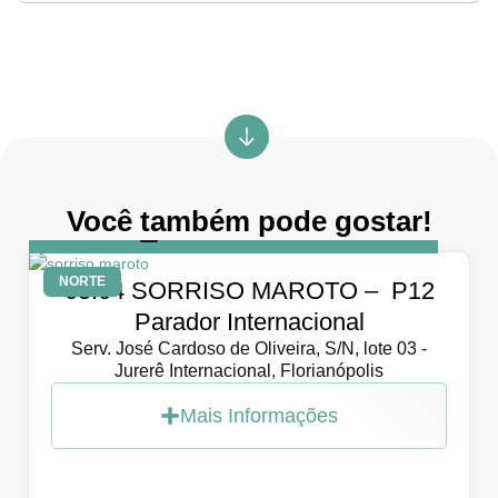
Você também pode gostar!
DIA
5 de abril de 2026
NORTE
05.04 SORRISO MAROTO – P12
Parador Internacional
Serv. José Cardoso de Oliveira, S/N, lote 03 -
Jurerê Internacional, Florianópolis
Mais Informações