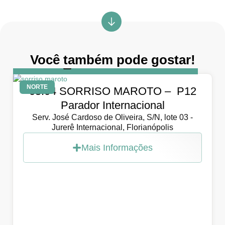
Você também pode gostar!
DIA
5 de abril de 2026
NORTE
05.04 SORRISO MAROTO – P12
Parador Internacional
Serv. José Cardoso de Oliveira, S/N, lote 03 -
Jurerê Internacional, Florianópolis
Mais Informações