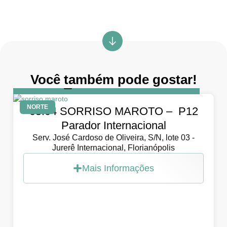
Você também pode gostar!
DIA
5 de abril de 2026
NORTE
05.04 SORRISO MAROTO – P12
Parador Internacional
Serv. José Cardoso de Oliveira, S/N, lote 03 -
Jurerê Internacional, Florianópolis
Mais Informações