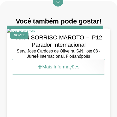
Você também pode gostar!
DIA
5 de abril de 2026
NORTE
05.04 SORRISO MAROTO – P12
Parador Internacional
Serv. José Cardoso de Oliveira, S/N, lote 03 -
Jurerê Internacional, Florianópolis
Mais Informações