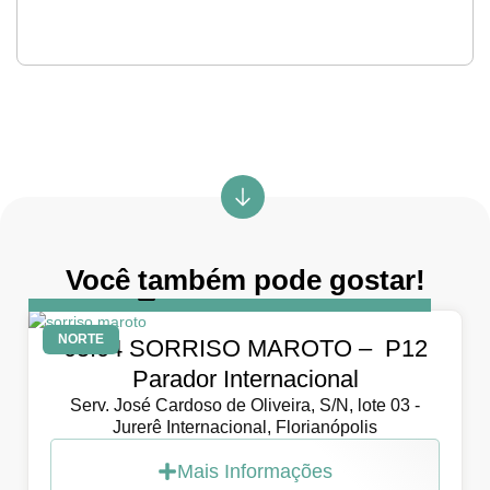
Você também pode gostar!
DIA
5 de abril de 2026
NORTE
05.04 SORRISO MAROTO – P12
Parador Internacional
Serv. José Cardoso de Oliveira, S/N, lote 03 -
Jurerê Internacional, Florianópolis
Mais Informações