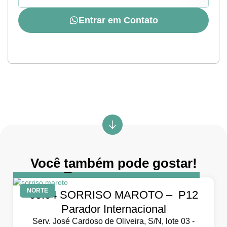
Entrar em Contato
Você também pode gostar!
DIA
5 de abril de 2026
NORTE
05.04 SORRISO MAROTO – P12
Parador Internacional
Serv. José Cardoso de Oliveira, S/N, lote 03 -