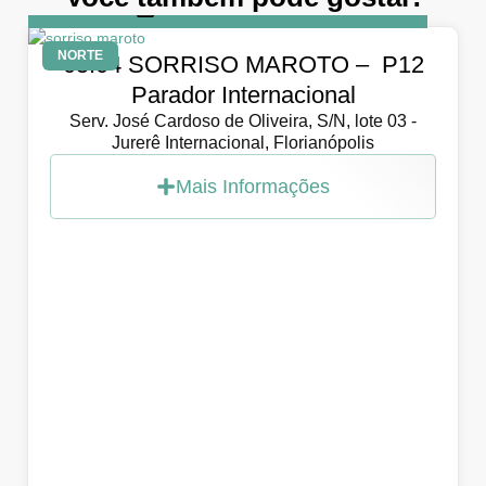
DIA
5 de abril de 2026
NORTE
05.04 SORRISO MAROTO – P12
Parador Internacional
Serv. José Cardoso de Oliveira, S/N, lote 03 -
Jurerê Internacional, Florianópolis
Mais Informações