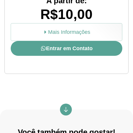
A partir de:
R$10,00
Mais Informações
Entrar em Contato
Você também pode gostar!