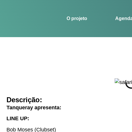
O projeto
Agenda
Histórias
Esportes
O projeto
Agend
Descrição:
Tanqueray apresenta:
LINE UP:
Bob Moses (Clubset)