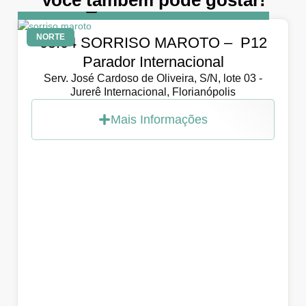
DIA
5 de abril de 2026
NORTE
05.04 SORRISO MAROTO – P12
Parador Internacional
Serv. José Cardoso de Oliveira, S/N, lote 03 -
Jurerê Internacional, Florianópolis
Mais Informações