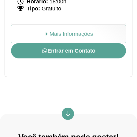
Horário:
18:00h
Tipo:
Gratuito
Mais Informações
Entrar em Contato
Você também pode gostar!