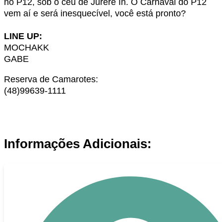
no P12, sob o céu de Jurerê In. O Carnaval do P12
vem aí e será inesquecível, você está pronto?
LINE UP:
MOCHAKK
GABE
Reserva de Camarotes:
(48)99639-1111
Informações Adicionais: