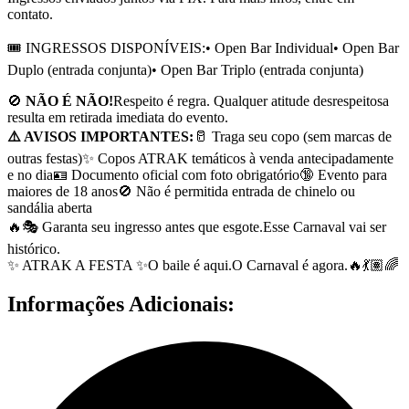
contato.
🎟️ INGRESSOS DISPONÍVEIS:• Open Bar Individual• Open Bar
Duplo (entrada conjunta)• Open Bar Triplo (entrada conjunta)
🚫
NÃO É NÃO!
Respeito é regra. Qualquer atitude desrespeitosa
resulta em retirada imediata do evento.
⚠️ AVISOS IMPORTANTES:
🥛 Traga seu copo (sem marcas de
outras festas)✨ Copos ATRAK temáticos à venda antecipadamente
e no dia🪪 Documento oficial com foto obrigatório🔞 Evento para
maiores de 18 anos🚫 Não é permitida entrada de chinelo ou
sandália aberta
🔥🎭 Garanta seu ingresso antes que esgote.Esse Carnaval vai ser
histórico.
✨ ATRAK A FESTA ✨O baile é aqui.O Carnaval é agora.🔥💃🏽🌈
Informações Adicionais: