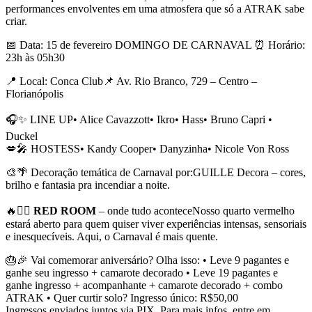
performances envolventes em uma atmosfera que só a ATRAK sabe
criar.
📅 Data: 15 de fevereiro DOMINGO DE CARNAVAL ⏰ Horário:
23h às 05h30
📍 Local: Conca Club📌 Av. Rio Branco, 729 – Centro –
Florianópolis
🎧✨ LINE UP• Alice Cavazzott• Ikro• Hass• ⁠Bruno Capri •
Duckel
💋🎤 HOSTESS• Kandy Cooper• Danyzinha• Nicole Von Ross
🎨🌴 Decoração temática de Carnaval por:GUILLE Decora – cores,
brilho e fantasia pra incendiar a noite.
🔥❤️‍🔥
RED ROOM
– onde tudo aconteceNosso quarto vermelho
estará aberto para quem quiser viver experiências intensas, sensoriais
e inesquecíveis. Aqui, o Carnaval é mais quente.
🎂🎉 Vai comemorar aniversário? Olha isso: • Leve 9 pagantes e
ganhe seu ingresso + camarote decorado • Leve 19 pagantes e
ganhe ingresso + acompanhante + camarote decorado + combo
ATRAK • Quer curtir solo? Ingresso único: R$50,00
Ingressos enviados juntos via PIX. Para mais infos, entre em