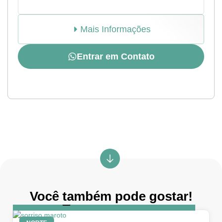
Mais Informações
Entrar em Contato
Você também pode gostar!
DIA
5 de abril de 2026