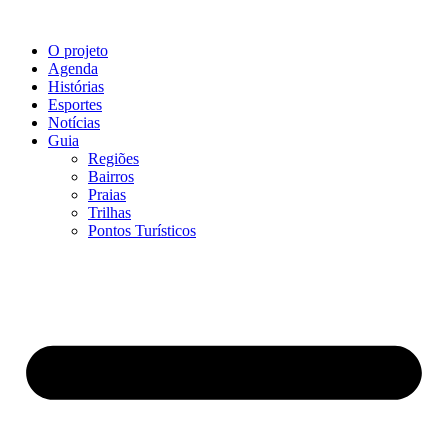
Ir
para
O projeto
o
Agenda
conteúdo
Histórias
Esportes
Notícias
Guia
Regiões
Bairros
Praias
Trilhas
Pontos Turísticos