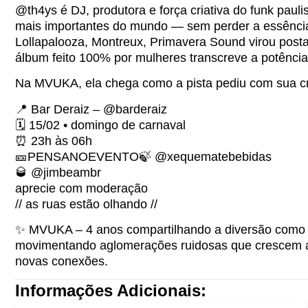
@th4ys é DJ, produtora e força criativa do funk pau
mais importantes do mundo — sem perder a essência
Lollapalooza, Montreux, Primavera Sound virou pos
álbum feito 100% por mulheres transcreve a potência f
Na MVUKA, ela chega como a pista pediu com sua c
📍 Bar Deraiz – @barderaiz
🗓 15/02 • domingo de carnaval
⏰ 23h às 06h
🎫PENSANOEVENTO🍃 @xequematebebidas
🥃 @jimbeambr
aprecie com moderação
// as ruas estão olhando //
✨ MVUKA – 4 anos compartilhando a diversão como tr
movimentando aglomerações ruidosas que crescem a 
novas conexões.
Informações Adicionais: