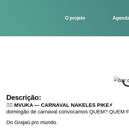
O projeto
Agenda
Histórias
Esportes
O projeto
Agend
Descrição:
🏴‍☠️ MVUKA — CARNAVAL NAKELES PIKE⚡️
domingão de carnaval convocamos QUEM? QUEM FM
Do Grajaú pro mundo.