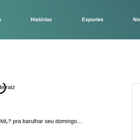
Notícias
Guia
a
Histórias
Esportes
No
L? pra barulhar seu domingo…