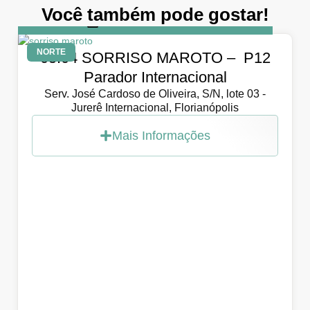
Você também pode gostar!
DIA
5 de abril de 2026
NORTE
05.04 SORRISO MAROTO – P12
Parador Internacional
Serv. José Cardoso de Oliveira, S/N, lote 03 -
Jurerê Internacional, Florianópolis
Mais Informações