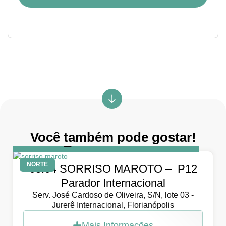
Você também pode gostar!
DIA
5 de abril de 2026
NORTE
05.04 SORRISO MAROTO – P12
Parador Internacional
Serv. José Cardoso de Oliveira, S/N, lote 03 -
Jurerê Internacional, Florianópolis
Mais Informações