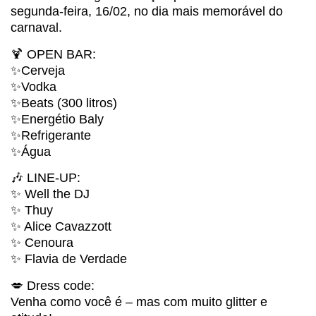
segunda-feira, 16/02, no dia mais memorável do
carnaval.
🍹 OPEN BAR:
✨Cerveja
✨Vodka
✨Beats (300 litros)
✨Energétio Baly
✨Refrigerante
✨Água
🎶 LINE-UP:
✨ Well the DJ
✨ Thuy
✨ Alice Cavazzott
✨ Cenoura
✨ Flavia de Verdade
💋 Dress code:
Venha como você é – mas com muito glitter e