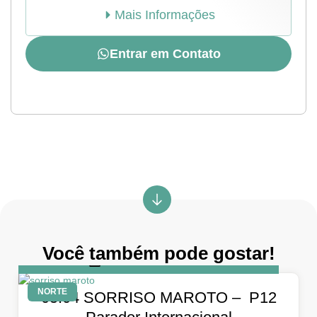
Mais Informações
Entrar em Contato
Você também pode gostar!
DIA
5 de abril de 2026
NORTE
05.04 SORRISO MAROTO – P12