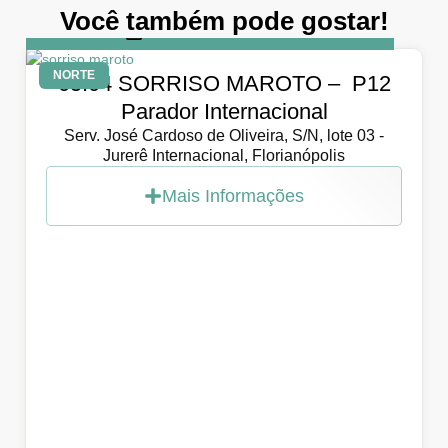
Você também pode gostar!
DIA
5 de abril de 2026
NORTE
05.04 SORRISO MAROTO – P12
Parador Internacional
Serv. José Cardoso de Oliveira, S/N, lote 03 -
Jurerê Internacional, Florianópolis
Mais Informações