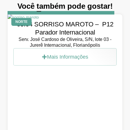
Você também pode gostar!
DIA
5 de abril de 2026
NORTE
05.04 SORRISO MAROTO – P12
Parador Internacional
Serv. José Cardoso de Oliveira, S/N, lote 03 -
Jurerê Internacional, Florianópolis
Mais Informações