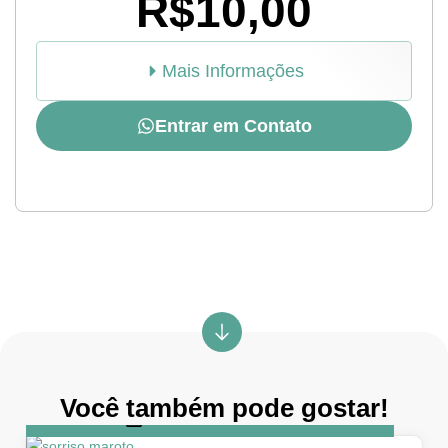
R$10,00
Mais Informações
Entrar em Contato
Você também pode gostar!
DIA
5 de abril de 2026