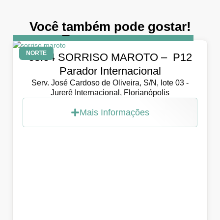
Você também pode gostar!
DIA
5 de abril de 2026
NORTE
05.04 SORRISO MAROTO – P12
Parador Internacional
Serv. José Cardoso de Oliveira, S/N, lote 03 -
Jurerê Internacional, Florianópolis
Mais Informações