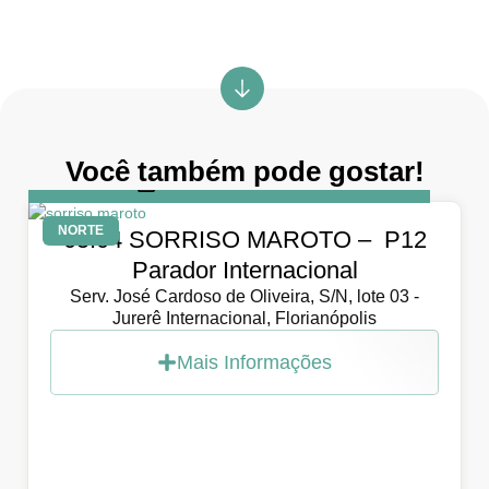
Você também pode gostar!
DIA
5 de abril de 2026
NORTE
05.04 SORRISO MAROTO – P12
Parador Internacional
Serv. José Cardoso de Oliveira, S/N, lote 03 -
Jurerê Internacional, Florianópolis
Mais Informações