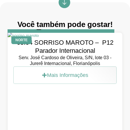
Você também pode gostar!
DIA
5 de abril de 2026
NORTE
05.04 SORRISO MAROTO – P12
Parador Internacional
Serv. José Cardoso de Oliveira, S/N, lote 03 -
Jurerê Internacional, Florianópolis
Mais Informações