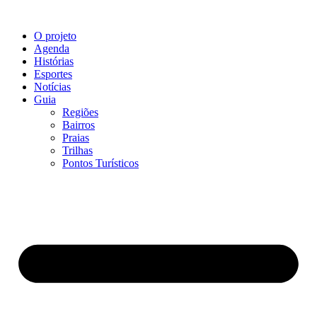
Ir
para
O projeto
o
Agenda
conteúdo
Histórias
Esportes
Notícias
Guia
Regiões
Bairros
Praias
Trilhas
Pontos Turísticos