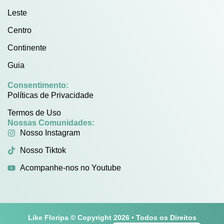
Leste
Centro
Continente
Guia
Consentimento:
Políticas de Privacidade
Termos de Uso
Nossas Comunidades:
Nosso Instagram
Nosso Tiktok
Acompanhe-nos no Youtube
Like Floripa © Copyright 2026 • Todos os Direitos
English