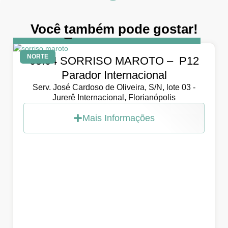
Você também pode gostar!
DIA
5 de abril de 2026
NORTE
05.04 SORRISO MAROTO – P12
Parador Internacional
Serv. José Cardoso de Oliveira, S/N, lote 03 -
Jurerê Internacional, Florianópolis
Mais Informações