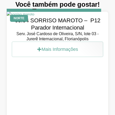
Você também pode gostar!
DIA
5 de abril de 2026
NORTE
05.04 SORRISO MAROTO – P12
Parador Internacional
Serv. José Cardoso de Oliveira, S/N, lote 03 -
Jurerê Internacional, Florianópolis
Mais Informações