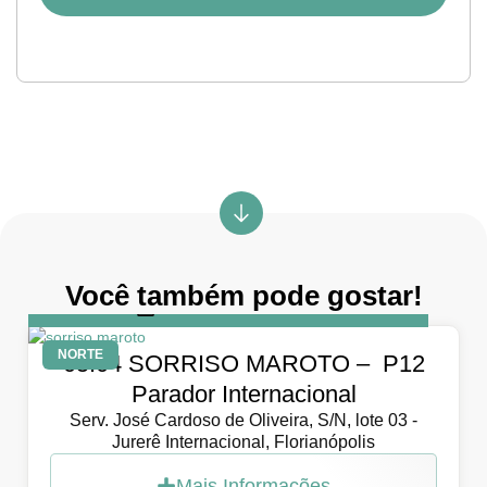
Você também pode gostar!
DIA
5 de abril de 2026
NORTE
05.04 SORRISO MAROTO – P12
Parador Internacional
Serv. José Cardoso de Oliveira, S/N, lote 03 -
Jurerê Internacional, Florianópolis
Mais Informações