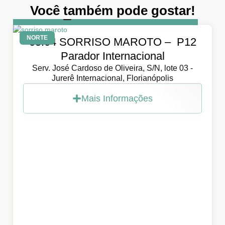
Você também pode gostar!
DIA
5 de abril de 2026
NORTE
05.04 SORRISO MAROTO – P12
Parador Internacional
Serv. José Cardoso de Oliveira, S/N, lote 03 -
Jurerê Internacional, Florianópolis
Mais Informações