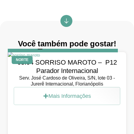
Você também pode gostar!
DIA
5 de abril de 2026
NORTE
05.04 SORRISO MAROTO – P12
Parador Internacional
Serv. José Cardoso de Oliveira, S/N, lote 03 -
Jurerê Internacional, Florianópolis
Mais Informações