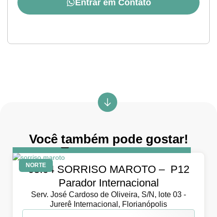
Entrar em Contato
Você também pode gostar!
DIA
5 de abril de 2026
NORTE
05.04 SORRISO MAROTO – P12
Parador Internacional
Serv. José Cardoso de Oliveira, S/N, lote 03 -
Jurerê Internacional, Florianópolis