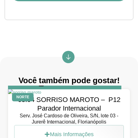
Você também pode gostar!
DIA
5 de abril de 2026
NORTE
05.04 SORRISO MAROTO – P12
Parador Internacional
Serv. José Cardoso de Oliveira, S/N, lote 03 -
Jurerê Internacional, Florianópolis
Mais Informações