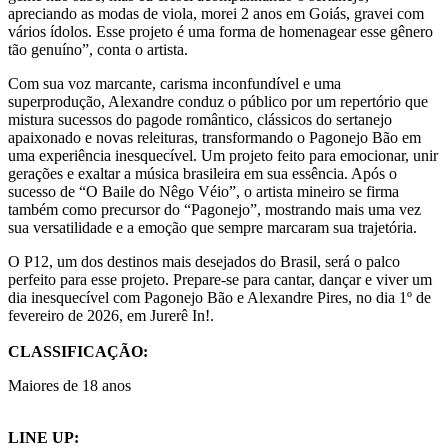
apreciando as modas de viola, morei 2 anos em Goiás, gravei com
vários ídolos. Esse projeto é uma forma de homenagear esse gênero
tão genuíno”, conta o artista.
Com sua voz marcante, carisma inconfundível e uma
superprodução, Alexandre conduz o público por um repertório que
mistura sucessos do pagode romântico, clássicos do sertanejo
apaixonado e novas releituras, transformando o Pagonejo Bão em
uma experiência inesquecível. Um projeto feito para emocionar, unir
gerações e exaltar a música brasileira em sua essência. Após o
sucesso de “O Baile do Nêgo Véio”, o artista mineiro se firma
também como precursor do “Pagonejo”, mostrando mais uma vez
sua versatilidade e a emoção que sempre marcaram sua trajetória.
O P12, um dos destinos mais desejados do Brasil, será o palco
perfeito para esse projeto. Prepare-se para cantar, dançar e viver um
dia inesquecível com Pagonejo Bão e Alexandre Pires, no dia 1º de
fevereiro de 2026, em Jurerê In!.
CLASSIFICAÇÃO:
Maiores de 18 anos
LINE UP: