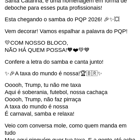
Santa Catarina, é uma homenagem em forma de
deboche para esses puta profissionais!
Esta chegando o samba do PQP 2026! 🎉✨💥
Vem decorar! Vamos espalhar a palavra do PQP!
💛COM NOSSO BLOCO,
NÃO HÁ QUEM POSSA!🧡❤️💚💙
Confere a letra do samba e canta junto!
✨🎉A taxa do mundo é nossa!🏆🇧🇷✨
Ooooh, Trump, tu não me taxa
Aqui é soberania, futebol, nossa cachaça
Ooooh, Trump, não faz pirraça
A taxa do mundo é nossa
É carnaval, samba e relaxa!
Veio com conversa mole, como quem manda em
tudo
Mas aqui ninguém quer tua taxa. E a gente até acha