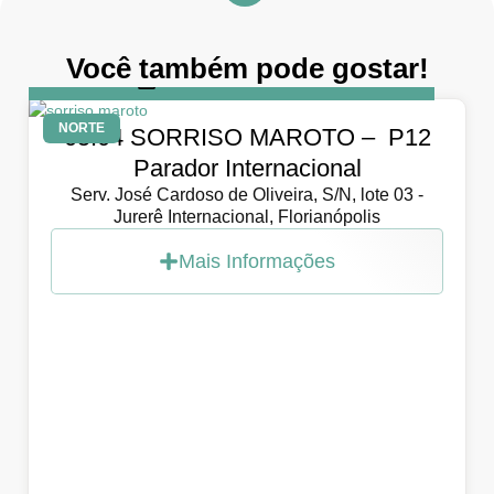
Você também pode gostar!
DIA
5 de abril de 2026
NORTE
05.04 SORRISO MAROTO – P12
Parador Internacional
Serv. José Cardoso de Oliveira, S/N, lote 03 -
Jurerê Internacional, Florianópolis
Mais Informações