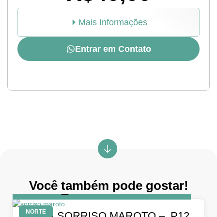
Mais Informações
Entrar em Contato
Você também pode gostar!
DIA
5 de abril de 2026
NORTE
05.04 SORRISO MAROTO – P12