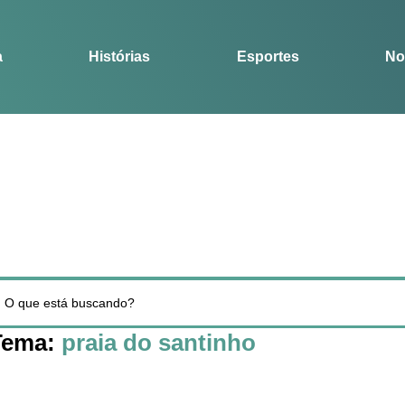
Notícias
Guia
a
Histórias
Esportes
No
Tema:
praia do santinho