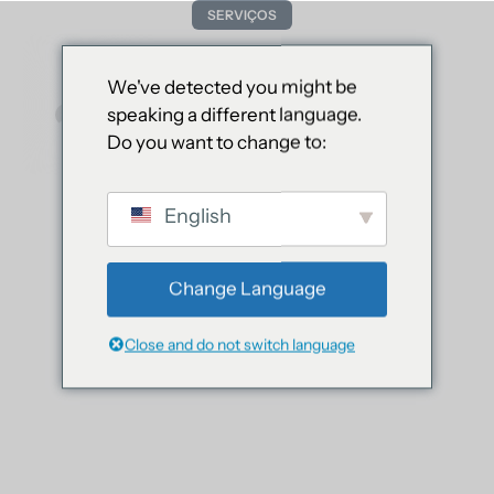
SERVIÇOS
Florianópolis é um polo tecnológico
do Brasil
We've detected you might be
speaking a different language.
Like Floripa
06 mar 2023
Sem Comentários
O projeto
Do you want to change to:
English
Change Language
Close and do not switch language