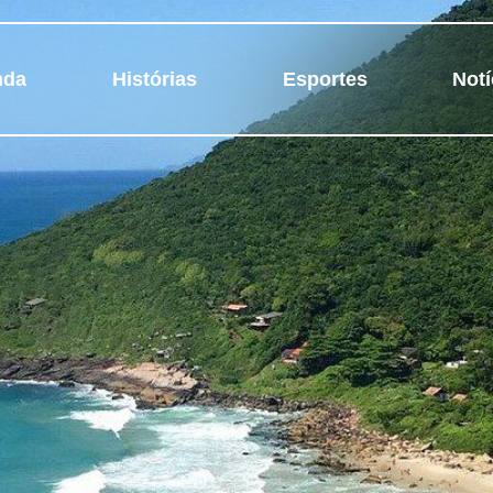
nda
Histórias
Esportes
Notí