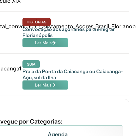
HISTÓRIAS
Convocação aos açorianos para emigrar
Florianópolis
Ler Mais
GUIA
Praia da Ponta da Caiacanga ou Caiacanga-
Açu, sul da Ilha
Ler Mais
vegue por Categorias:
Agenda